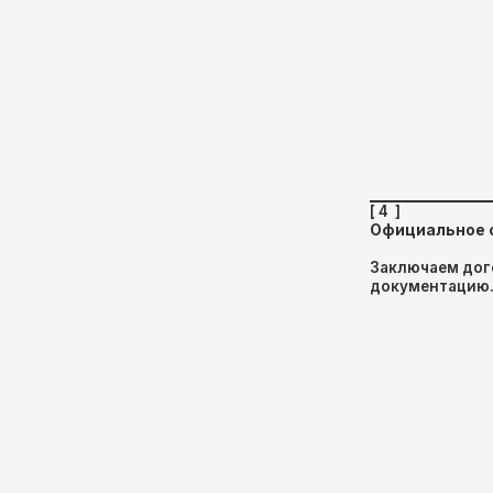
Заключаем договоры, предос
документацию.
[ 5 ]
Большие объёмы в короткие 
Собственные производственн
масштабные заказы без задер