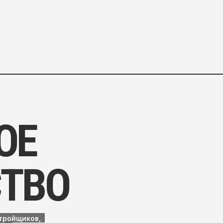
ВО
ков,
Мы самостоятельно контролир
полотна до упаковки готовой 
гарантировать качество и опе