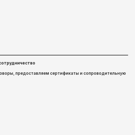
тавляем сертификаты и сопроводительную
сроки
ые мощности позволяют выполнять
жек.