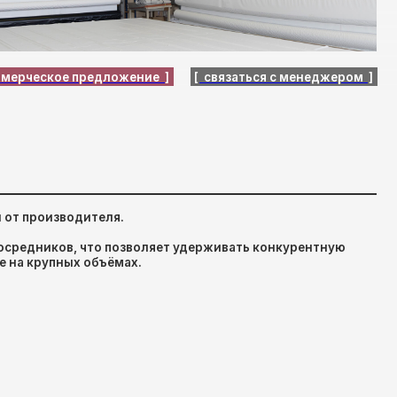
еля.
то позволяет удерживать конкурентную
бъёмах.
ект бухгалтерских документов для
ных организаций.