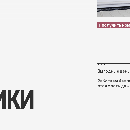
[ 1 ]
Выгодные цены от производит
Работаем без посредников, ч
стоимость даже на крупных о
КИ
[ 2 ]
Работаем с НДС
Предоставляем полный компл
юридических лиц и строитель